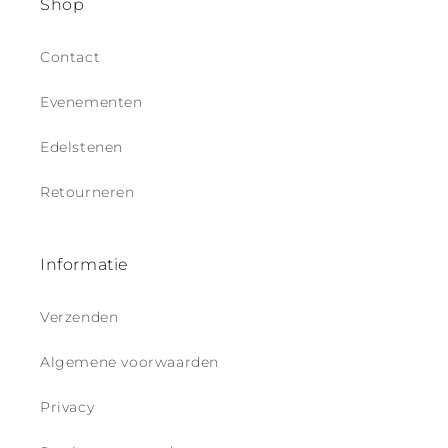
Shop
t
e
Contact
n
t
Evenementen
Edelstenen
Retourneren
Informatie
Verzenden
Algemene voorwaarden
Privacy