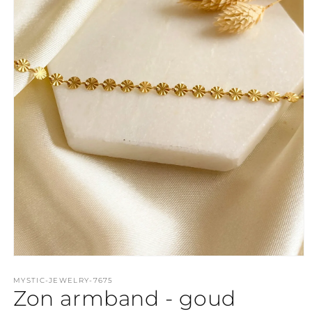
Media
1
openen
MYSTIC-JEWELRY-7675
Zon armband - goud
in
modaal