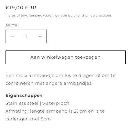
Normale
€19,00 EUR
prijs
Inclusief btw.
Verzendkosten
worden berekend bij de checkout.
Aantal
Aantal
Aantal
verlagen
verhogen
voor
voor
Zon
Zon
Aan winkelwagen toevoegen
armband
armband
-
-
Een mooi armbandje om los te dragen of om te
goud
goud
combineren met andere armbandjes
Eigenschappen
Stainless steel | waterproof!
Afmeting: lengte armband is 20cm en is te
verlengen met 5cm