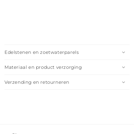
I
n
Edelstenen en zoetwaterparels
k
l
Materiaal en product verzorging
a
p
Verzending en retourneren
b
a
r
e
c
o
n