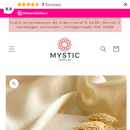
Meteen
×
7
Reviews
naar de
8,6
content
Gratis verzendkosten bij orders vanaf € 34,99 | Binnen 2
werkdagen verzonden | Handgemaakt met liefde
Winkelwage
a direct naar
roductinformatie