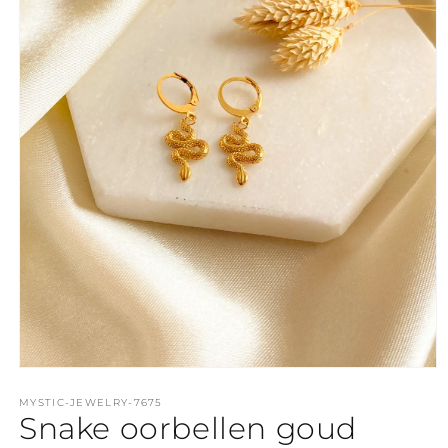
Media
1
openen
MYSTIC-JEWELRY-7675
Snake oorbellen goud
in
modaal