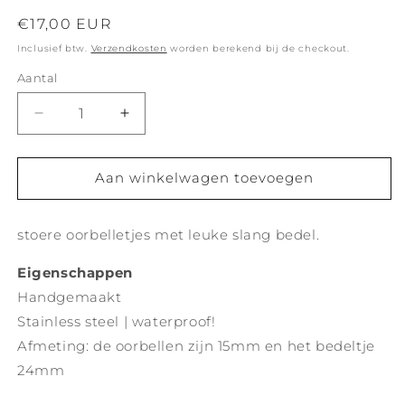
Normale
€17,00 EUR
prijs
Inclusief btw.
Verzendkosten
worden berekend bij de checkout.
Aantal
Aantal
Aantal
verlagen
verhogen
voor
voor
Snake
Snake
Aan winkelwagen toevoegen
oorbellen
oorbellen
goud
goud
stoere oorbelletjes met leuke slang bedel.
Eigenschappen
Handgemaakt
Stainless steel | waterproof!
Afmeting: de oorbellen zijn 15mm en het bedeltje
24mm