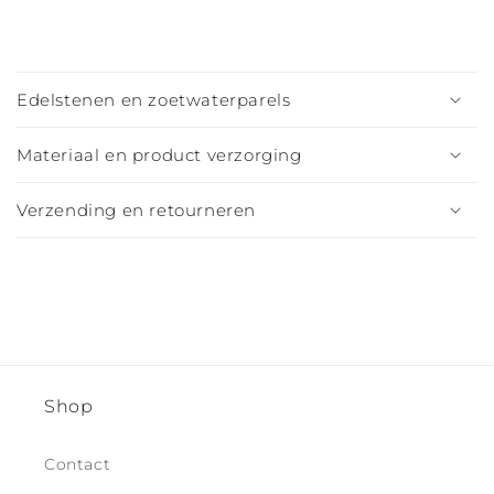
I
n
Edelstenen en zoetwaterparels
k
l
Materiaal en product verzorging
a
p
Verzending en retourneren
b
a
r
e
c
o
n
Shop
t
e
Contact
n