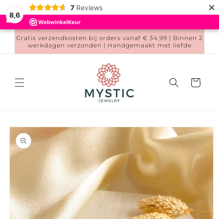
Meteen
×
7
Reviews
naar de
8,6
content
Gratis verzendkosten bij orders vanaf € 34,99 | Binnen 2
werkdagen verzonden | Handgemaakt met liefde
Winkelwage
a direct naar
roductinformatie