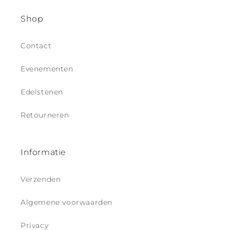
o
n
Shop
t
e
Contact
n
t
Evenementen
Edelstenen
Retourneren
Informatie
Verzenden
Algemene voorwaarden
Privacy