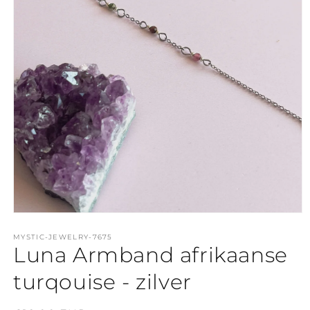
Media
1
openen
MYSTIC-JEWELRY-7675
Luna Armband afrikaanse
in
modaal
turqouise - zilver