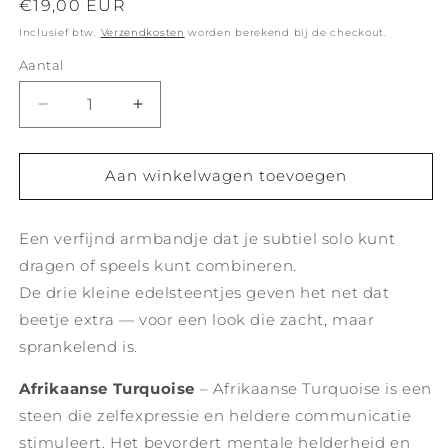
Normale
€19,00 EUR
prijs
Inclusief btw.
Verzendkosten
worden berekend bij de checkout.
Aantal
Aantal
Aantal
verlagen
verhogen
voor
voor
Luna
Luna
Aan winkelwagen toevoegen
Armband
Armband
afrikaanse
afrikaanse
Een verfijnd armbandje dat je subtiel solo kunt
turqouise
turqouise
-
-
dragen of speels kunt combineren.
zilver
zilver
De drie kleine edelsteentjes geven het net dat
beetje extra — voor een look die zacht, maar
sprankelend is.
Afrikaanse Turquoise
– Afrikaanse Turquoise is een
steen die zelfexpressie en heldere communicatie
stimuleert. Het bevordert mentale helderheid en