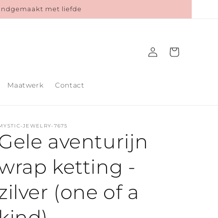
Handgemaakt met liefde
Inloggen
Winkelwagen
Maatwerk
Contact
MYSTIC-JEWELRY-7675
Gele aventurijn
wrap ketting -
zilver (one of a
kind)