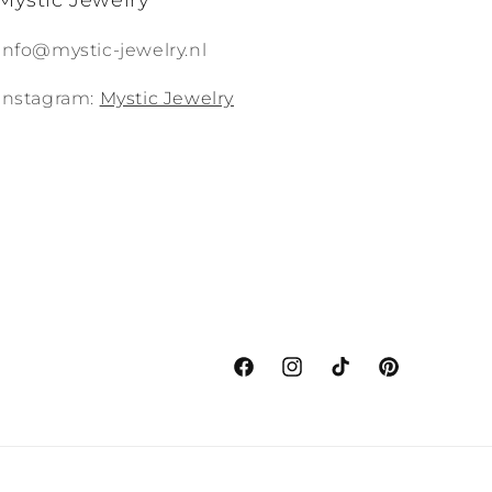
Mystic Jewelry
Info@mystic-jewelry.nl
Instagram:
Mystic Jewelry
Facebook
Instagram
TikTok
Pinterest