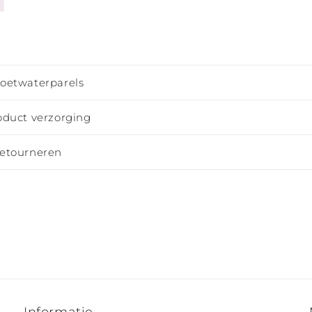
zoetwaterparels
oduct verzorging
retourneren