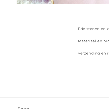
Media
4
openen
in
modaal
I
Edelstenen en 
n
k
Materiaal en pr
l
Verzending en 
a
p
b
a
r
e
c