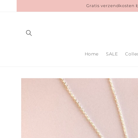
Meteen
Gratis verzendkosten 
naar de
content
Home
SALE
Colle
Ga direct naar
productinformatie