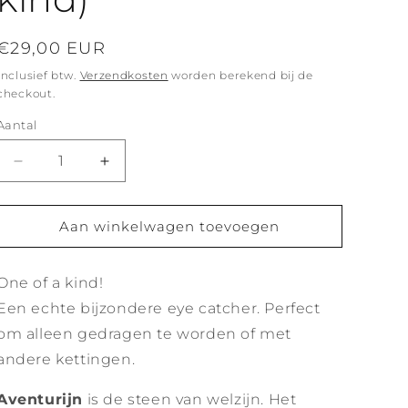
Normale
€29,00 EUR
prijs
Inclusief btw.
Verzendkosten
worden berekend bij de
checkout.
Aantal
Aantal
Aantal
verlagen
verhogen
voor
voor
Gele
Gele
Aan winkelwagen toevoegen
aventurijn
aventurijn
wrap
wrap
One of a kind!
ketting
ketting
-
-
Een echte bijzondere eye catcher. Perfect
zilver
zilver
om alleen gedragen te worden of met
(one
(one
andere kettingen.
of
of
a
a
kind)
kind)
Aventurijn
is de steen van welzijn. Het