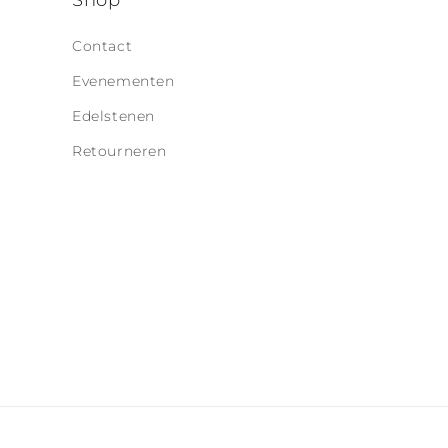
o
Shop
n
Contact
t
Evenementen
e
Edelstenen
n
t
Retourneren