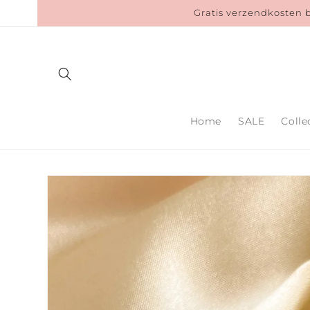
Meteen
Gratis verzendkosten 
naar de
content
Home
SALE
Colle
Ga direct naar
productinformatie