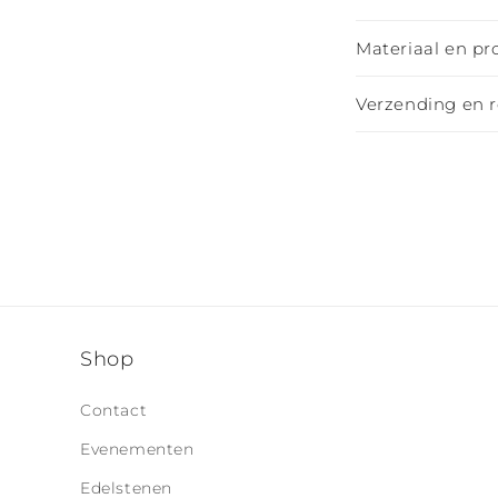
n
k
Materiaal en pr
l
Verzending en 
a
p
b
a
r
e
c
o
Shop
n
Contact
t
Evenementen
e
Edelstenen
n