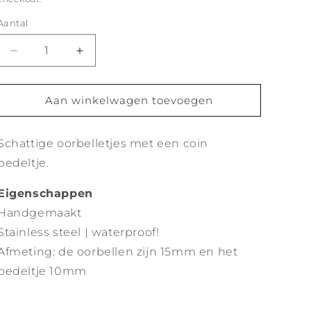
Aantal
Aantal
Aantal
verlagen
verhogen
voor
voor
Coin
Coin
Aan winkelwagen toevoegen
oorbellen
oorbellen
goud
goud
Schattige oorbelletjes met een coin
bedeltje.
Eigenschappen
Handgemaakt
Stainless steel | waterproof!
Afmeting: de oorbellen zijn 15mm en het
bedeltje 10mm