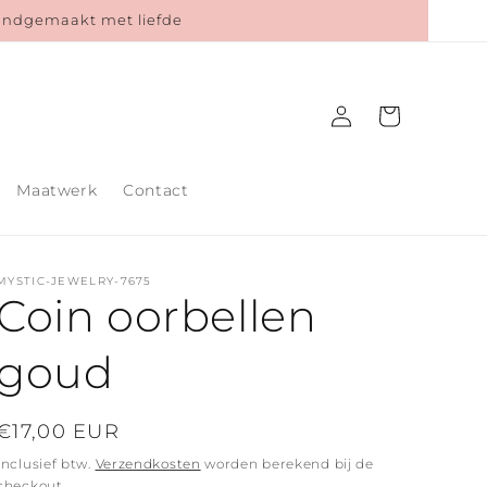
Handgemaakt met liefde
Inloggen
Winkelwagen
Maatwerk
Contact
MYSTIC-JEWELRY-7675
Coin oorbellen
goud
Normale
€17,00 EUR
prijs
Inclusief btw.
Verzendkosten
worden berekend bij de
checkout.