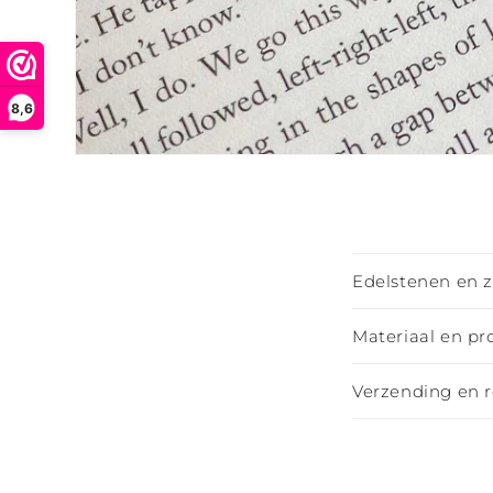
8,6
Media
1
openen
in
modaal
I
Edelstenen en 
n
k
Materiaal en pr
l
Verzending en 
a
p
b