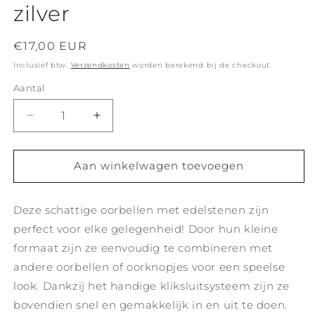
zilver
Normale
€17,00 EUR
prijs
Inclusief btw.
Verzendkosten
worden berekend bij de checkout.
Aantal
Aantal
Aantal
verlagen
verhogen
voor
voor
Ava
Ava
Aan winkelwagen toevoegen
oorbellen
oorbellen
maansteen
maansteen
Deze schattige oorbellen met edelstenen zijn
-
-
zilver
zilver
perfect voor elke gelegenheid! Door hun kleine
formaat zijn ze eenvoudig te combineren met
andere oorbellen of oorknopjes voor een speelse
look. Dankzij het handige kliksluitsysteem zijn ze
bovendien snel en gemakkelijk in en uit te doen.