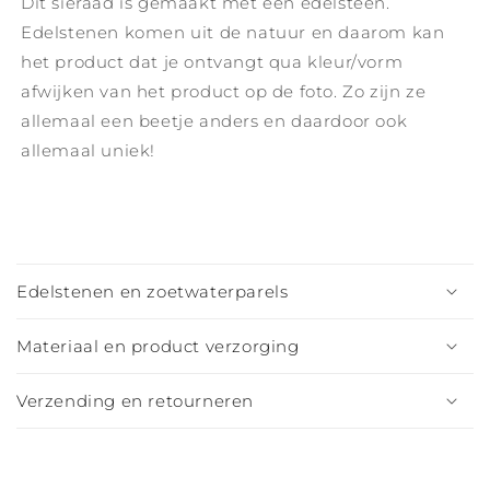
Dit sieraad is gemaakt met een edelsteen.
Edelstenen komen uit de natuur en daarom kan
het product dat je ontvangt qua kleur/vorm
afwijken van het product op de foto. Zo zijn ze
allemaal een beetje anders en daardoor ook
allemaal uniek!
I
n
Edelstenen en zoetwaterparels
k
l
Materiaal en product verzorging
a
p
Verzending en retourneren
b
a
r