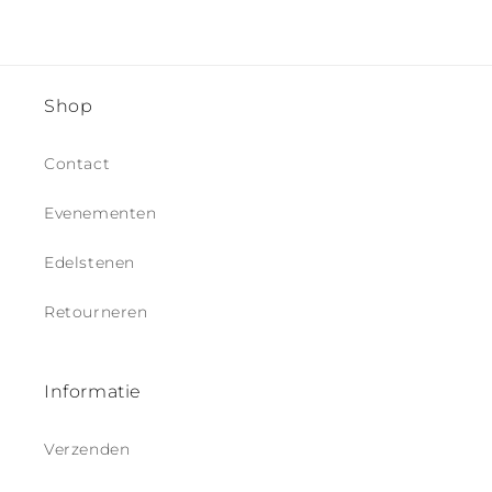
e
c
o
n
Shop
t
e
Contact
n
t
Evenementen
Edelstenen
Retourneren
Informatie
Verzenden