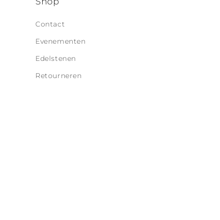
o
Shop
n
Contact
t
Evenementen
e
Edelstenen
n
t
Retourneren