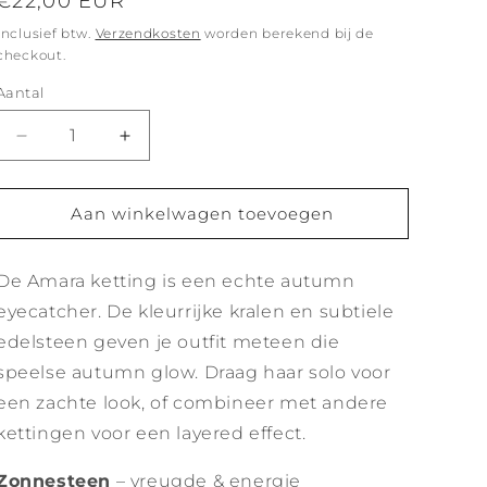
Normale
€22,00 EUR
prijs
Inclusief btw.
Verzendkosten
worden berekend bij de
checkout.
Aantal
Aantal
Aantal
verlagen
verhogen
voor
voor
Amara
Amara
Aan winkelwagen toevoegen
ketting
ketting
zonnesteen
zonnesteen
De Amara ketting is een echte autumn
-
-
goud
goud
eyecatcher. De kleurrijke kralen en subtiele
edelsteen geven je outfit meteen die
speelse autumn glow. Draag haar solo voor
een zachte look, of combineer met andere
kettingen voor een layered effect.
Zonnesteen
– vreugde & energie