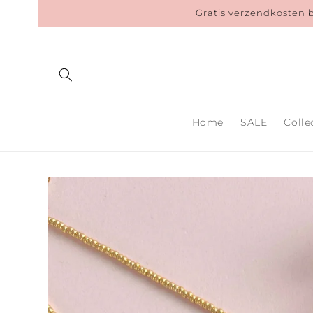
Meteen
Gratis verzendkosten 
naar de
content
Home
SALE
Colle
Ga direct naar
productinformatie