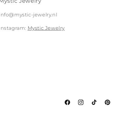
Mystic Jewelry
Info@mystic-jewelry.nl
Instagram:
Mystic Jewelry
Facebook
Instagram
TikTok
Pinterest