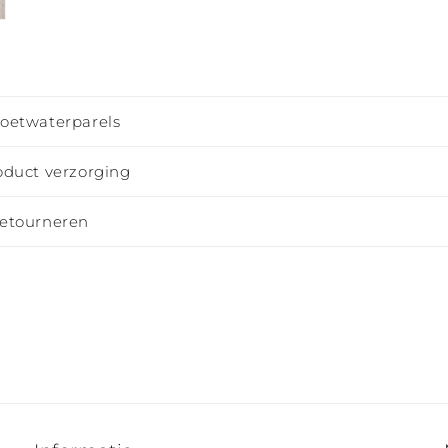
zoetwaterparels
oduct verzorging
retourneren