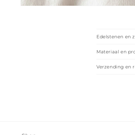
Media
2
openen
in
modaal
I
Edelstenen en 
n
k
Materiaal en pr
l
Verzending en 
a
p
b
a
r
e
c