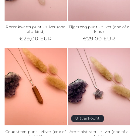
Rozenkwarts punt - zilver (one
Tijgeroog punt - zilver (one of a
of a kind)
kind)
Normale
€29,00 EUR
Normale
€29,00 EUR
prijs
prijs
Uitverkocht
Goudsteen punt - zilver (one of
Amethist ster - zilver (one of a