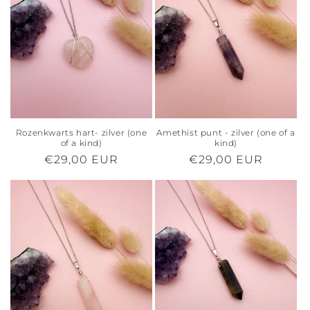
Rozenkwarts hart- zilver (one
Amethist punt - zilver (one of a
of a kind)
kind)
Normale
€29,00 EUR
Normale
€29,00 EUR
prijs
prijs