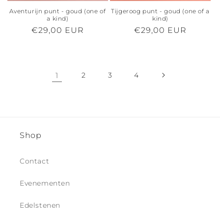
Aventurijn punt - goud (one of
Tijgeroog punt - goud (one of a
a kind)
kind)
Normale
€29,00 EUR
Normale
€29,00 EUR
prijs
prijs
1
2
3
4
Shop
Contact
Evenementen
Edelstenen