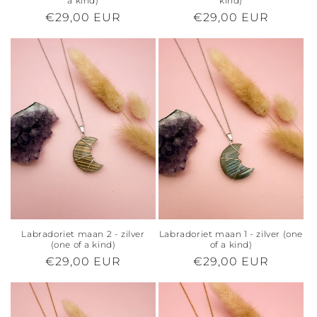
a kind)
kind)
Normale
€29,00 EUR
Normale
€29,00 EUR
prijs
prijs
Labradoriet maan 2 - zilver
Labradoriet maan 1 - zilver (one
(one of a kind)
of a kind)
Normale
€29,00 EUR
Normale
€29,00 EUR
prijs
prijs