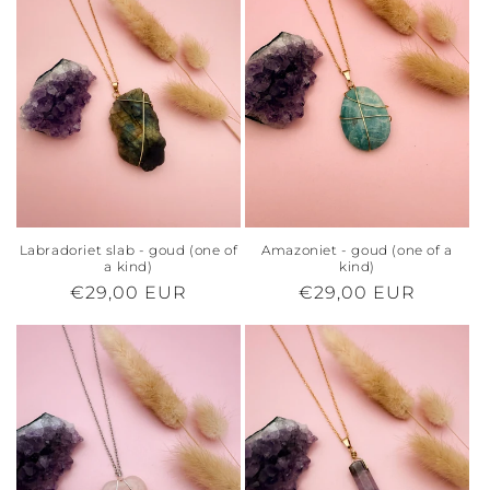
Labradoriet slab - goud (one of
Amazoniet - goud (one of a
a kind)
kind)
Normale
€29,00 EUR
Normale
€29,00 EUR
prijs
prijs