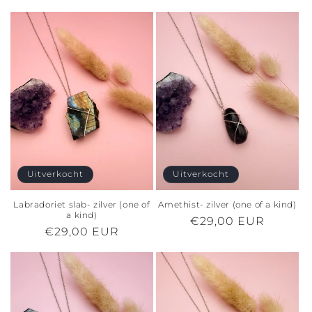
i
e
:
Uitverkocht
Uitverkocht
Labradoriet slab- zilver (one of
Amethist- zilver (one of a kind)
a kind)
Normale
€29,00 EUR
Normale
€29,00 EUR
prijs
prijs