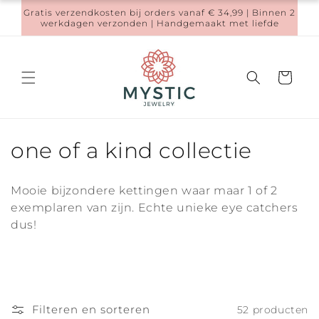
Meteen
Gratis verzendkosten bij orders vanaf € 34,99 | Binnen 2
naar de
werkdagen verzonden | Handgemaakt met liefde
content
Winkelwage
C
one of a kind collectie
o
Mooie bijzondere kettingen waar maar 1 of 2
l
exemplaren van zijn. Echte unieke eye catchers
dus!
l
e
c
Filteren en sorteren
52 producten
t