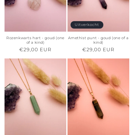
Uitverkocht
Rozenkwarts hart - goud (one
Amethist punt - goud (one of a
of a kind)
kind)
Normale
€29,00 EUR
Normale
€29,00 EUR
prijs
prijs